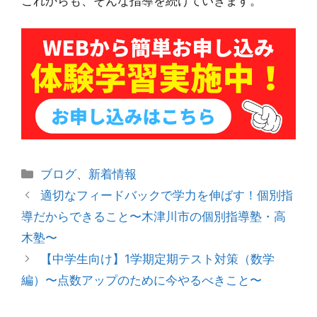
これからも、そんな指導を続けていきます。
カ
ブログ
、
新着情報
テ
投
適切なフィードバックで学力を伸ばす！個別指
ゴ
稿
導だからできること〜木津川市の個別指導塾・高
リ
ナ
木塾〜
ー
ビ
【中学生向け】1学期定期テスト対策（数学
ゲ
編）〜点数アップのために今やるべきこと〜
ー
シ
ョ