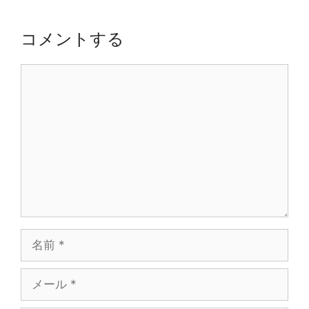
ン
コメントする
コ
メ
ン
ト
名
前
メ
ー