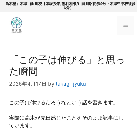
「高木塾」木津山田川校【体験授業/無料相談/山田川駅徒歩4分・木津中学校徒歩
6分】
メ
コ
ニ
ン
「この子は伸びる」と思っ
テ
ュ
ン
た瞬間
ツ
へ
ー
2026年4月17日
by
takagi-jyuku
ス
キ
この子は伸びるだろうなという話を書きます。
ッ
プ
実際に高木が先日感じたことをそのまま記事にし
ています。